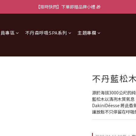
【限時快閃】下單即贈品牌小禮 🎁
會員專區
不丹森呼吸SPA系列
主題專欄
不丹藍松木
源於海拔3000公尺的
藍松木以清冽木質氣息
DakiniDéesse 
讓放鬆不只停留在呼吸