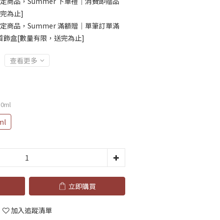
定商品，Summer 下單禮｜消費即贈品
完為止]
定商品，Summer 滿額贈｜單筆訂單滿
花首飾盒[數量有限，送完為止]
查看更多
0ml
l
立即購買
加入追蹤清單