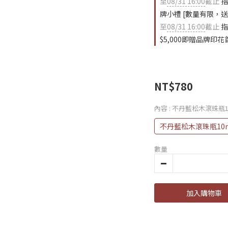
至
08/31 16:00
截止
指
牌小禮 [數量有限，送
至
08/31 16:00
截止
指
$5,000即贈品牌印
NT$780
內容
: 不丹藍松木滾珠瓶1
不丹藍松木滾珠瓶10m
數量
加入購物車