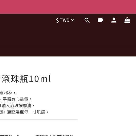
$
TWD
立即購買
滾珠瓶10ml
純淨松林，
，平衡身心能量。
將此香氣融入滾珠按摩油，
間，更延展至每一寸肌膚。