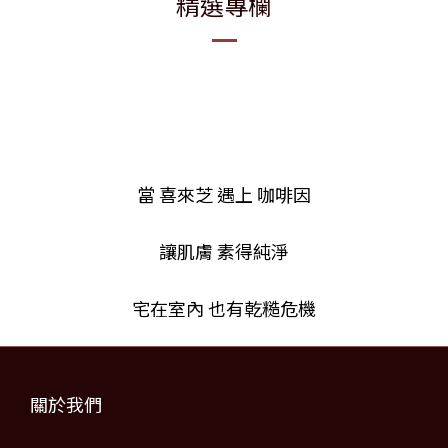
精選專欄
當 喜來芝 遇上 咖啡因
讓肌膚 素得純淨
宅在室內 也有乾糙危機
關於我們