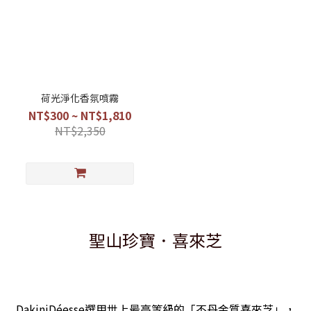
荷光淨化香氛噴霧
NT$300 ~ NT$1,810
NT$2,350
聖山珍寶．喜來芝
DakiniDéesse選用世上最高等級的「不丹金質喜來芝」，