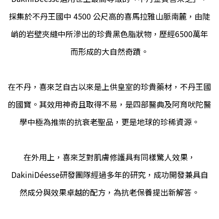
採集於不丹王國中 4500 公尺高的喜馬拉雅山脈南麓，由陡
峭的岩壁夾縫中所滲出的珍貴黑色脂狀物，歷經6500萬年
而形成的大自然奇蹟。
在不丹，喜來芝自古以來是上供皇室的珍貴藥材，不丹王國
的國寶。其效用神奇且取得不易，是四部醫典及阿育吠陀醫
學中極為推崇的抗衰老聖品，更是地球的珍稀資源。
在外用上，
喜來芝
對肌膚修護具有同樣驚人效果，
DakiniDéesse研發團隊經過多年的研究，成功開發兼具自
然成分與效果卓越的配方，為抗老保養提出新解答。