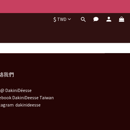
$
TWD
絡我們
e@ DakiniDéesse
ebook DakiniDeesse Taiwan
tagram dakinideesse