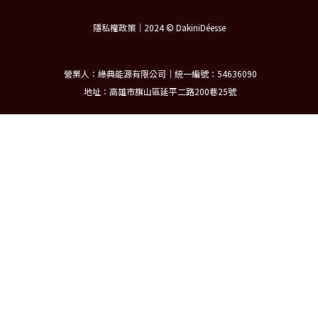
隱私權政策｜2024 © DakiniDéesse
營業人：綠典能源有限公司｜統一編號：54636090
地址：高雄市旗山區延平二路200巷25號